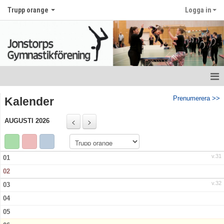
Trupp orange
Logga in
Hem
Prenumerera >>
Kalender
Nyheter
AUGUSTI 2026
Kalender
v.31
01
Bildgalleri
02
Dokument
v.32
03
04
Kontakt
05