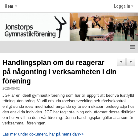
Hem
Logga in
Nyheter
Handlingsplan om du reagerar
<
>
på någonting i verksamheten i din
Hem
förening
Om klubben
2025-08-02
JGF är en ideell gymnastikförening som har till uppgift att bedriva lustfylld
Kontakt
träning utan tvång. Vi vill erbjuda rörelseutveckling och rörelsekontroll
enligt sunda ideal med hälsofrämjande syfte som skapar rörelseglädje hos
Bildgalleri
den enskilda individen. JGF har tagit ställning och utformat dessa riktlinjer
om hur vi vill ha det i vår förening. Denna handlingsplan gäller alla som är
verksamma i föreningen.
Dokument
Läs mer under dokument, här på hemsidan>>
Terminsavgift