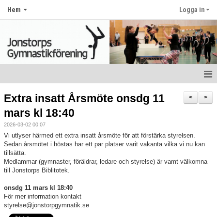
Hem
Logga in
Nyheter
Extra insatt Årsmöte onsdg 11
<
>
mars kl 18:40
Hem
2026-03-02 00:07
Om klubben
Vi utlyser härmed ett extra insatt årsmöte för att förstärka styrelsen.
Sedan årsmötet i höstas har ett par platser varit vakanta vilka vi nu kan
tillsätta.
Kontakt
Medlammar (gymnaster, föräldrar, ledare och styrelse) är vamt välkomna
till Jonstorps Biblitotek.
Bildgalleri
onsdg 11 mars kl 18:40
Dokument
För mer information kontakt
styrelse@jonstorpgymnatik.se
Terminsavgift