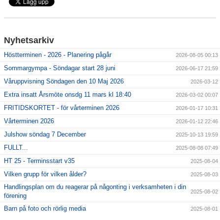
Anmälan - Intresseanmälan Ny deltagare
Nyhetsarkiv
Terminsanmälan - Medlemmar
Höstterminen - 2026 - Planering pågår
2026-08-05 00:13
Sommargympa - Söndagar start 28 juni
2026-06-17 21:59
Våruppvisning Söndagen den 10 Maj 2026
2026-03-12
Extra insatt Årsmöte onsdg 11 mars kl 18:40
2026-03-02 00:07
FRITIDSKORTET - för vårterminen 2026
2026-01-17 10:31
Vårterminen 2026
2026-01-12 22:46
Julshow söndag 7 December
2025-10-13 19:59
FULLT...
2025-08-08 07:49
HT 25 - Terminsstart v35
2025-08-04
Vilken grupp för vilken ålder?
2025-08-03
Handlingsplan om du reagerar på någonting i verksamheten i din
2025-08-02
förening
Barn på foto och rörlig media
2025-08-01